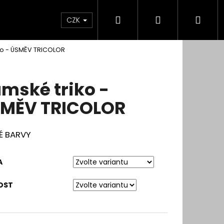
Hledat
Přihlášení
Nák
CZK
ko - ÚSMĚV TRICOLOR
koší
mské triko -
MĚV TRICOLOR
É BARVY
A
OST