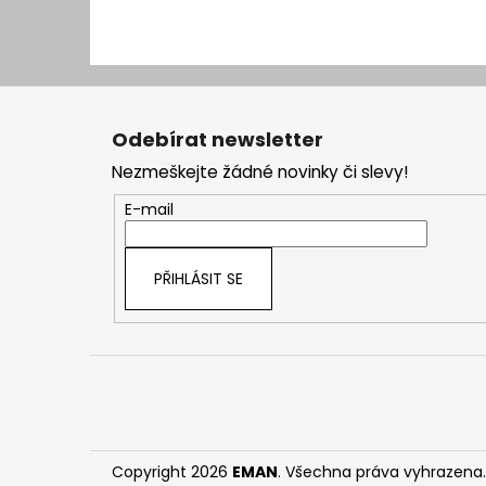
Z
á
Odebírat newsletter
p
Nezmeškejte žádné novinky či slevy!
a
t
E-mail
í
PŘIHLÁSIT SE
Copyright 2026
EMAN
. Všechna práva vyhrazena.