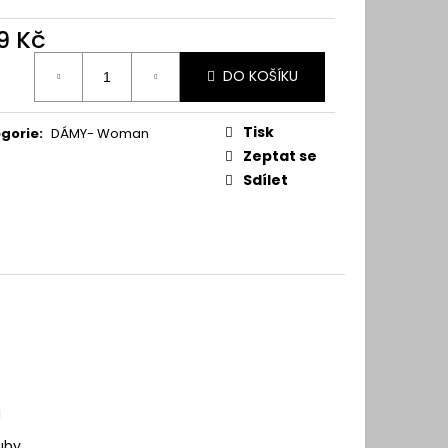
9 Kč
ná
DO KOŠÍKU
:
Tisk
gorie
:
DÁMY- Woman
Zeptat se
Sdílet
u
uby.