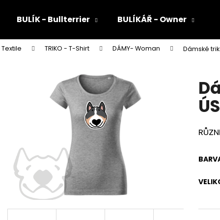
BULÍK - Bullterrier
BULÍKÁŘ - Owner
Textile
TRIKO - T-Shirt
DÁMY- Woman
Dámské tri
Co potřebujete najít?
Dá
HLEDAT
ÚS
RŮZN
Doporučujeme
BARV
VELIK