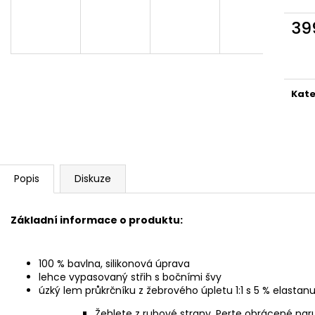
39
Měr
cena
Kate
Popis
Diskuze
Základní informace o produktu:
100 % bavlna, silikonová úprava
lehce vypasovaný střih s bočními švy
úzký lem průkrčníku z žebrového úpletu 1:1 s 5 % elastan
Žehlete z rubové strany. Perte obrácené nar