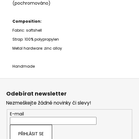
(pochromováno)
Composition:
Fabric: softshell
Strap:
100% polypropylen
Metal hardware: zinc alloy
Handmade
Z
á
Odebírat newsletter
p
Nezmeškejte žádné novinky či slevy!
a
t
E-mail
í
PŘIHLÁSIT SE