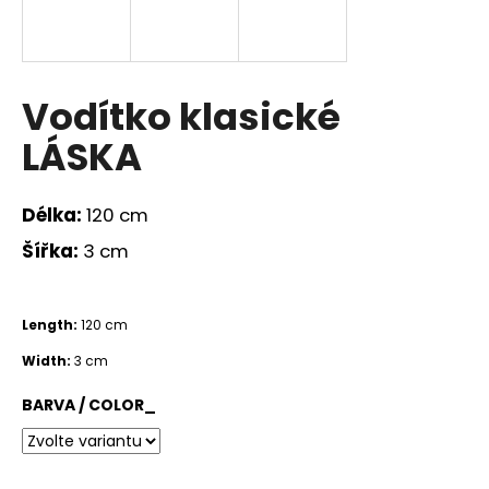
a
j
í
Vodítko klasické
t
?
LÁSKA
Délka:
120 cm
Šířka:
3 cm
HLEDAT
Length:
120 cm
D
Width:
3 cm
o
p
BARVA / COLOR_
o
r
u