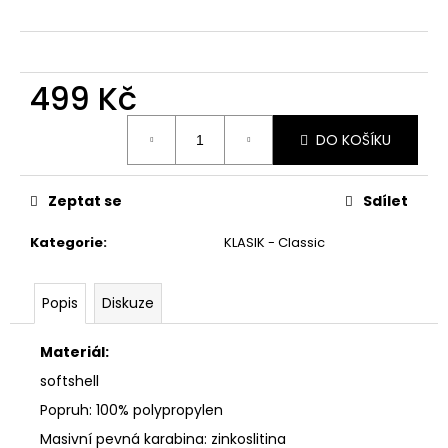
č
u
j
e
499 Kč
m
e
Měrná
DO KOŠÍKU
cena:
Zeptat se
Sdílet
Kategorie
:
KLASIK - Classic
Popis
Diskuze
Materiál:
softshell
Popruh: 100% polypropylen
Masivní pevná karabina: zinkoslitina