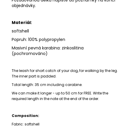
Požadovanou délku napište do poznámky na konci
objednávky.
Materiál:
softshell
Popruh: 100% polypropylen
Masivní pevná karabina: zinkoslitina
(pochromováno)
The leash for short catch of your dog, for walking by the leg.
The inner part is padded.
Total length: 35 cm including carabine.
We can make it longer - up to 50 cm for FREE. Write the
required length in the note at the end of the order.
Composition:
Fabric: softshell