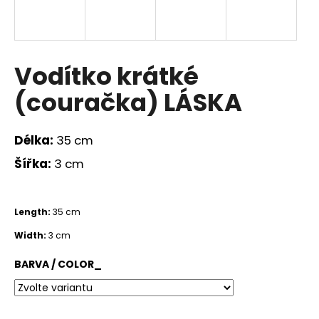
a
j
í
Vodítko krátké
t
?
(couračka) LÁSKA
Délka:
35 cm
Šířka:
3 cm
HLEDAT
Length:
35 cm
D
Width:
3 cm
o
p
BARVA / COLOR_
o
r
u