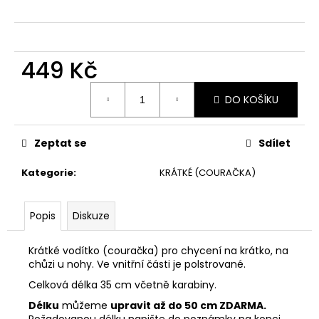
č
u
j
e
449 Kč
m
e
Měrná
DO KOŠÍKU
cena:
Zeptat se
Sdílet
Kategorie
:
KRÁTKÉ (COURAČKA)
Popis
Diskuze
Krátké vodítko (couračka) pro chycení na krátko, na
chůzi u nohy. Ve vnitřní části je polstrované.
Celková délka 35 cm včetně karabiny.
Délku
můžeme
upravit až do 50 cm ZDARMA.