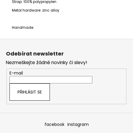
Strap:
100% polypropylen
Metal hardware: zinc alloy
Handmade
Z
á
Odebírat newsletter
p
Nezmeškejte žádné novinky či slevy!
a
t
E-mail
í
PŘIHLÁSIT SE
facebook
instagram