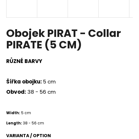
a
j
í
Obojek PIRAT - Collar
t
?
PIRATE (5 CM)
RŮZNÉ BARVY
HLEDAT
Šířka obojku:
5 cm
Obvod:
38 - 56 cm
D
o
p
Width:
5 cm
o
Length:
38 - 56 cm
r
u
VARIANTA / OPTION