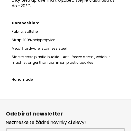
Díky této úpravě má trojzubec stejné vlastnosti až
do -20°C.
Composition:
Fabric: softshell
Strap:
100% polypropylen
Metal hardware: stainless steel
Side release plastic buckle -
Anti-freeze acetal,
which is
much stronger than common plastic buckles
Handmade
Z
á
Odebírat newsletter
p
Nezmeškejte žádné novinky či slevy!
a