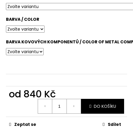
č
u
j
BARVA / COLOR
e
m
e
BARVA KOVOVÝCH KOMPONENTŮ / COLOR OF METAL COM
od
840 Kč
Měrná
DO KOŠÍKU
cena:
Zeptat se
Sdílet