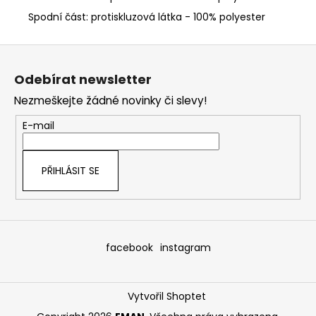
Spodní část: protiskluzová látka -
100% polyester
Z
á
Odebírat newsletter
p
Nezmeškejte žádné novinky či slevy!
a
t
E-mail
í
PŘIHLÁSIT SE
facebook
instagram
Vytvořil Shoptet