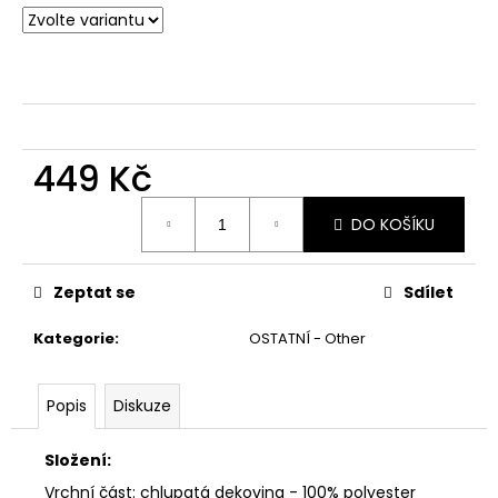
č
u
j
e
m
e
449 Kč
Měrná
DO KOŠÍKU
cena:
Zeptat se
Sdílet
Kategorie
:
OSTATNÍ - Other
Popis
Diskuze
Složení:
Vrchní část: chlupatá dekovina - 100% polyester