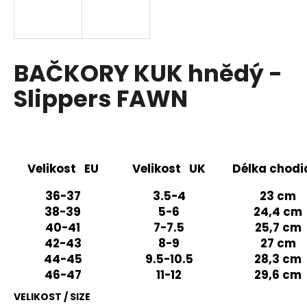
a
j
í
BAČKORY KUK hnědý -
t
?
Slippers FAWN
HLEDAT
Velikost EU
Velikost UK
Délka chodi
36-37
3.5-4
23 cm
38-39
5-6
24,4 cm
D
40-41
7-7.5
25,7 cm
o
42-43
8-9
27 cm
p
44-45
9.5-10.5
28,3 cm
o
46-47
11-12
29,6 cm
r
u
VELIKOST / SIZE