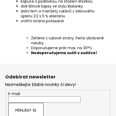
kapuce s podšívkou, na stažení šňůrkou
dvě lištové kapsy ve stylu klokanky
dolní lem a manžety rukávů z žebrového
úpletu 2:2 s 5 % elastanu
vnitřní strana počesaná
Žehlete z rubové strany. Perte obrácené
naruby.
Doporučujeme prát max. na 30°C
Nedoporučujeme sušit v sušičce!
Z
á
Odebírat newsletter
p
Nezmeškejte žádné novinky či slevy!
a
t
E-mail
í
PŘIHLÁSIT SE