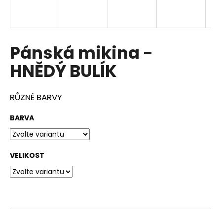
a
j
í
Pánská mikina -
t
?
HNĚDÝ BULÍK
RŮZNÉ BARVY
HLEDAT
BARVA
VELIKOST
D
o
p
o
r
u