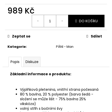
č
u
989 Kč
j
e
Měrná
DO KOŠÍKU
cena:
m
e
Zeptat se
Sdílet
Kategorie
:
PÁNI - Man
Popis
Diskuze
Základní informace o produktu:
Výplňková pletenina, vnitřní strana počesaná
80 % bavlna, 20 % polyester (barva šedá -
složení se může lišit - 75% bavlna 25%
vikskóza)
volný střih s bočními švy