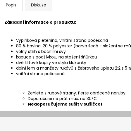
Popis
Diskuze
Základní informace o produktu:
Výplňková pletenina, vnitřní strana počesaná
80 % bavlna, 20 % polyester (barva šedá - složení se můž
volný střih s bočními švy
kapuce s podšívkou, na stažení šňůrkou
dvě lištové kapsy ve stylu klokanky
dolní lem a manžety rukávů z žebrového úpletu 2:2 s 5 
vnitřní strana počesaná
Žehlete z rubové strany. Perte obrácené naruby.
Doporučujeme prát max. na 30°C
Nedoporučujeme sušit v sušičce!