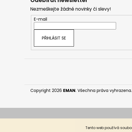
Odebírat newsletter
p
Nezmeškejte žádné novinky či slevy!
a
t
E-mail
í
PŘIHLÁSIT SE
Copyright 2026
EMAN
. Všechna práva vyhrazena.
Tento web používá soubor