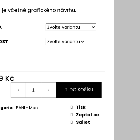
je včetně grafického návrhu.
A
OST
9 Kč
ná
DO KOŠÍKU
:
Tisk
gorie
:
PÁNI - Man
Zeptat se
Sdílet