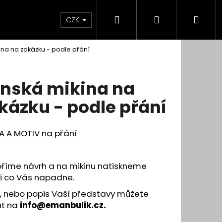
Hledat
Přihlášení
Nák
CZK
ina na zakázku - podle přání
koší
nská mikina na
kázku - podle přání
A A MOTIV na přání
oříme návrh a na mikinu natiskneme
li co Vás napadne.
u, nebo popis Vaší představy můžete
at na
info@emanbulik.cz.