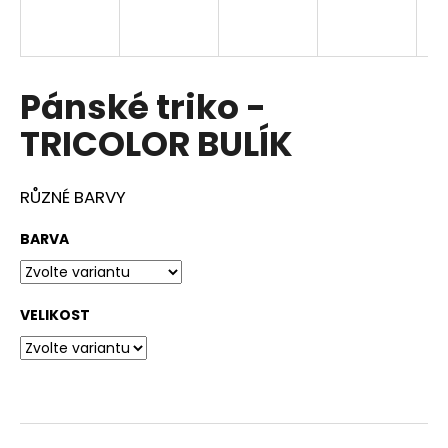
a
j
í
Pánské triko -
t
?
TRICOLOR BULÍK
RŮZNÉ BARVY
HLEDAT
BARVA
VELIKOST
D
o
p
o
r
u