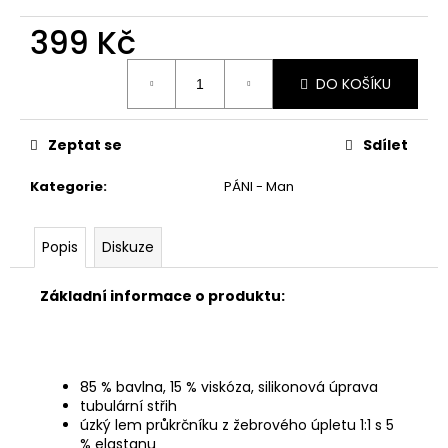
č
u
399 Kč
j
e
Měrná
DO KOŠÍKU
cena:
m
e
Zeptat se
Sdílet
Kategorie
:
PÁNI - Man
Popis
Diskuze
Základní informace o produktu:
85 % bavlna, 15 % viskóza, silikonová úprava
tubulární střih
úzký lem průkrčníku z žebrového úpletu 1:1 s 5
% elastanu