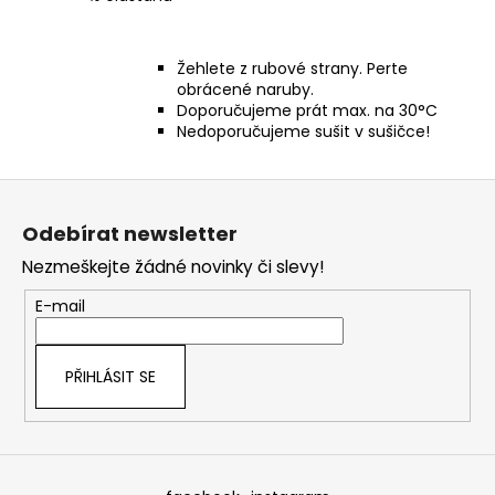
Žehlete z rubové strany. Perte
obrácené naruby.
Doporučujeme prát max. na 30°C
Nedoporučujeme sušit v sušičce!
Z
á
Odebírat newsletter
p
Nezmeškejte žádné novinky či slevy!
a
t
E-mail
í
PŘIHLÁSIT SE