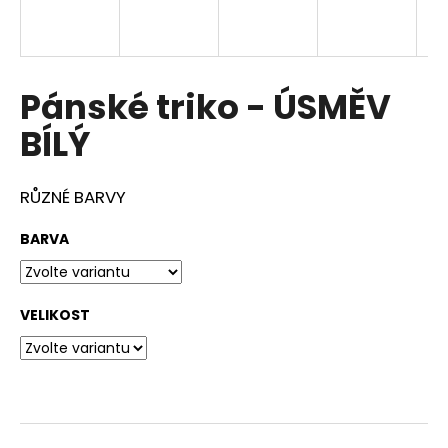
a
j
í
Pánské triko - ÚSMĚV
t
?
BÍLÝ
RŮZNÉ BARVY
HLEDAT
BARVA
VELIKOST
D
o
p
o
r
u