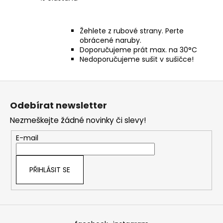
Žehlete z rubové strany. Perte
obrácené naruby.
Doporučujeme prát max. na 30°C
Nedoporučujeme sušit v sušičce!
Z
á
Odebírat newsletter
p
Nezmeškejte žádné novinky či slevy!
a
t
E-mail
í
PŘIHLÁSIT SE