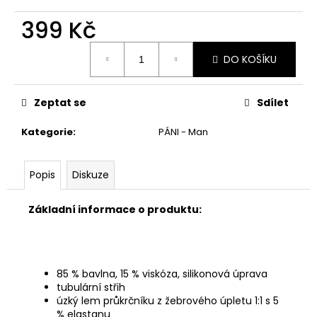
č
u
399 Kč
j
e
Měrná
DO KOŠÍKU
cena:
m
e
Zeptat se
Sdílet
Kategorie
:
PÁNI - Man
Popis
Diskuze
Základní informace o produktu:
85 % bavlna, 15 % viskóza, silikonová úprava
tubulární střih
úzký lem průkrčníku z žebrového úpletu 1:1 s 5
% elastanu