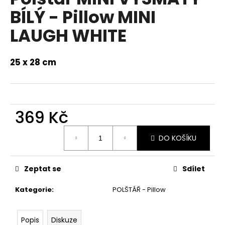
a
BÍLÝ - Pillow MINI
j
LAUGH WHITE
í
t
25 x 28 cm
?
369 Kč
HLEDAT
Měrná
DO KOŠÍKU
cena:
D
Zeptat se
Sdílet
o
p
Kategorie
:
POLŠTÁŘ - Pillow
o
r
u
Popis
Diskuze