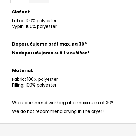
č
u
Složení:
j
e
Látka: 100% polyester
Výplň: 100% polyester
m
e
Doporučujeme prát max.
na 30°
Nedoporučujeme sušit v sušičce!
Material:
Fabric: 100% polyester
Filling: 100% polyester
We recommend washing at a maximum of 30°
We do not recommend drying in the dryer!
Z
á