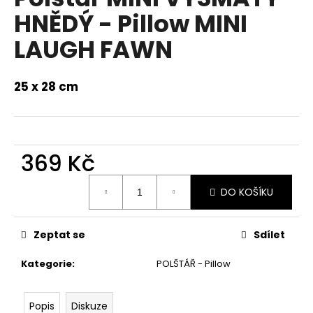
a
HNĚDÝ - Pillow MINI
j
LAUGH FAWN
í
t
25 x 28 cm
?
369 Kč
HLEDAT
Měrná
DO KOŠÍKU
cena:
D
Zeptat se
Sdílet
o
p
Kategorie
:
POLŠTÁŘ - Pillow
o
r
u
Popis
Diskuze