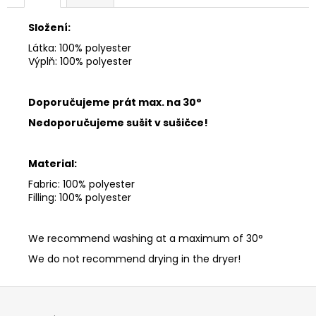
č
u
Složení:
j
e
Látka: 100% polyester
Výplň: 100% polyester
m
e
Doporučujeme prát max.
na 30°
Nedoporučujeme sušit v sušičce!
Material:
Fabric: 100% polyester
Filling: 100% polyester
We recommend washing at a maximum of 30°
We do not recommend drying in the dryer!
Z
á