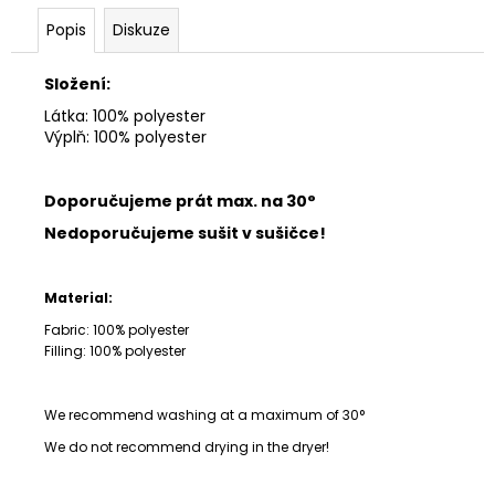
č
u
Popis
Diskuze
j
e
Složení:
m
Látka: 100% polyester
e
Výplň: 100% polyester
Doporučujeme prát max.
na 30°
Nedoporučujeme sušit v sušičce!
Material:
Fabric: 100% polyester
Filling: 100% polyester
We recommend washing at a maximum of 30°
We do not recommend drying in the dryer!