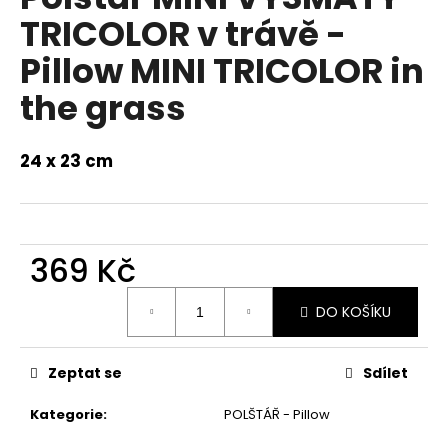
a
TRICOLOR v trávě -
j
Pillow MINI TRICOLOR in
í
the grass
t
?
24 x 23 cm
HLEDAT
369 Kč
Měrná
DO KOŠÍKU
cena:
D
o
p
Zeptat se
Sdílet
o
r
Kategorie
:
POLŠTÁŘ - Pillow
u