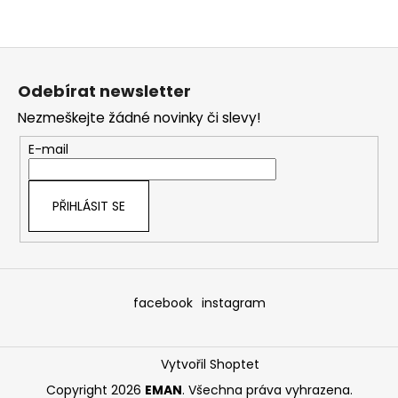
Z
á
Odebírat newsletter
p
Nezmeškejte žádné novinky či slevy!
a
t
E-mail
í
PŘIHLÁSIT SE
facebook
instagram
Vytvořil Shoptet
Copyright 2026
EMAN
. Všechna práva vyhrazena.