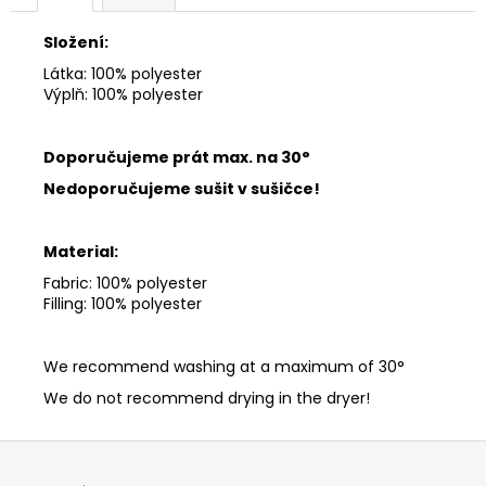
č
u
Složení:
j
e
Látka: 100% polyester
Výplň: 100% polyester
m
e
Doporučujeme prát max.
na 30°
Nedoporučujeme sušit v sušičce!
Material:
Fabric: 100% polyester
Filling: 100% polyester
We recommend washing at a maximum of 30°
We do not recommend drying in the dryer!
Z
á