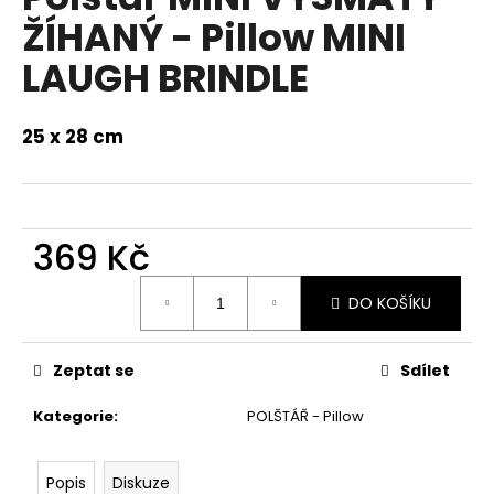
a
ŽÍHANÝ - Pillow MINI
j
LAUGH BRINDLE
í
t
25 x 28 cm
?
369 Kč
HLEDAT
Měrná
DO KOŠÍKU
cena:
D
Zeptat se
Sdílet
o
p
Kategorie
:
POLŠTÁŘ - Pillow
o
r
u
Popis
Diskuze