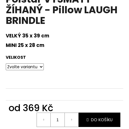
a
ŽÍHANÝ - Pillow LAUGH
j
BRINDLE
í
t
VELKÝ 35 x 39 cm
?
MINI 25 x 28 cm
VELIKOST
HLEDAT
D
o
p
od
369 Kč
o
Měrná
r
DO KOŠÍKU
cena:
u