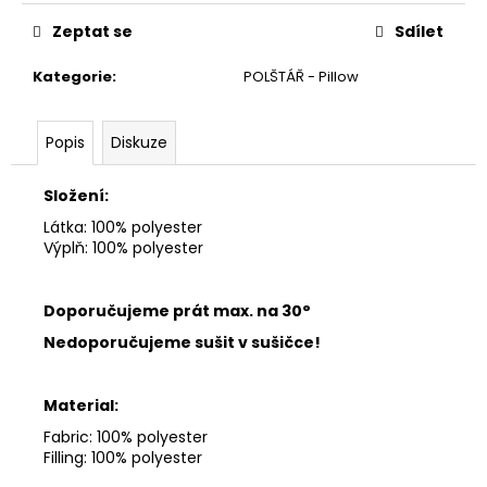
č
u
Zeptat se
Sdílet
j
e
Kategorie
:
POLŠTÁŘ - Pillow
m
e
Popis
Diskuze
Složení:
Látka: 100% polyester
Výplň: 100% polyester
Doporučujeme prát max.
na 30°
Nedoporučujeme sušit v sušičce!
Material:
Fabric: 100% polyester
Filling: 100% polyester