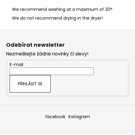
We recommend washing at a maximum of 30°
We do not recommend drying in the dryer!
Z
á
Odebírat newsletter
p
Nezmeškejte žádné novinky či slevy!
a
t
E-mail
í
PŘIHLÁSIT SE
facebook
instagram