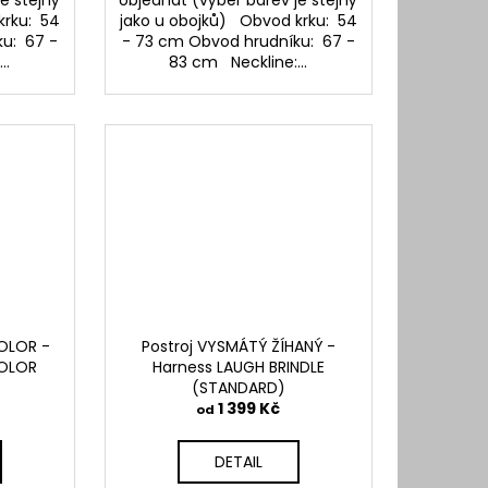
e stejný
objednat (výběr barev je stejný
krku: 54
jako u obojků) Obvod krku: 54
u: 67 -
- 73 cm Obvod hrudníku: 67 -
..
83 cm Neckline:...
OLOR -
Postroj VYSMÁTÝ ŽÍHANÝ -
COLOR
Harness LAUGH BRINDLE
(STANDARD)
1 399 Kč
od
DETAIL