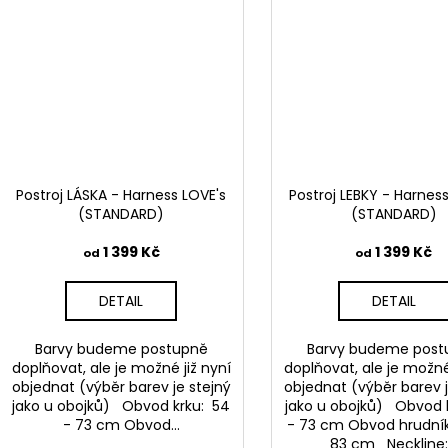
Postroj LÁSKA - Harness LOVE's
Postroj LEBKY - Harnes
(STANDARD)
(STANDARD)
1 399 Kč
1 399 Kč
od
od
DETAIL
DETAIL
Barvy budeme postupně
Barvy budeme post
doplňovat, ale je možné již nyní
doplňovat, ale je možné
objednat (výběr barev je stejný
objednat (výběr barev j
jako u obojků) Obvod krku: 54
jako u obojků) Obvod 
- 73 cm Obvod...
- 73 cm Obvod hrudník
83 cm Neckline:.