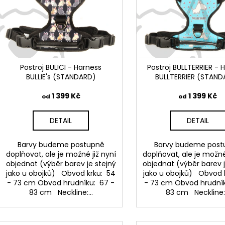
i
u
s
k
p
t
r
ů
o
d
Postroj BULICI - Harness
Postroj BULLTERRIER - 
BULLIE's (STANDARD)
BULLTERRIER (STAND
u
k
1 399 Kč
1 399 Kč
od
od
t
ů
DETAIL
DETAIL
Barvy budeme postupně
Barvy budeme post
doplňovat, ale je možné již nyní
doplňovat, ale je možné
objednat (výběr barev je stejný
objednat (výběr barev j
jako u obojků) Obvod krku: 54
jako u obojků) Obvod 
- 73 cm Obvod hrudníku: 67 -
- 73 cm Obvod hrudník
83 cm Neckline:...
83 cm Neckline:.