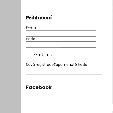
l
Přihlášení
E-mail
Heslo
PŘIHLÁSIT SE
Nová registrace
Zapomenuté heslo
Facebook