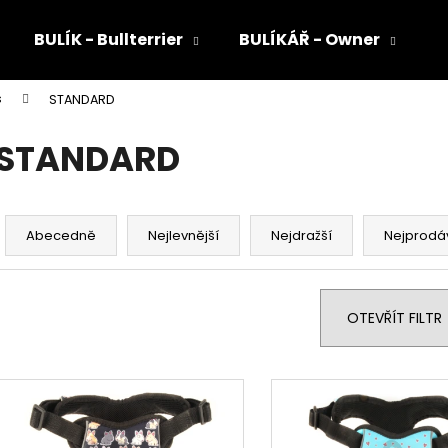
BULÍK - Bullterrier
BULÍKÁŘ - Owner
s
STANDARD
Co potřebujete najít?
STANDARD
HLEDAT
Ř
a
Abecedně
Nejlevnější
Nejdražší
Nejprodá
z
Doporučujeme
e
n
OTEVŘÍT FILTR
í
p
V
r
ý
o
p
d