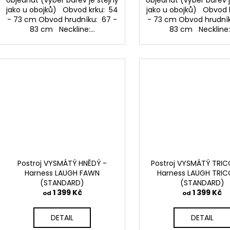
objednat (výběr barev je stejný
objednat (výběr barev j
jako u obojků) Obvod krku: 54
jako u obojků) Obvod 
- 73 cm Obvod hrudníku: 67 -
- 73 cm Obvod hrudník
83 cm Neckline:...
83 cm Neckline:.
Postroj VYSMÁTÝ HNĚDÝ -
Postroj VYSMÁTÝ TRIC
Harness LAUGH FAWN
Harness LAUGH TRI
(STANDARD)
(STANDARD)
1 399 Kč
1 399 Kč
od
od
DETAIL
DETAIL