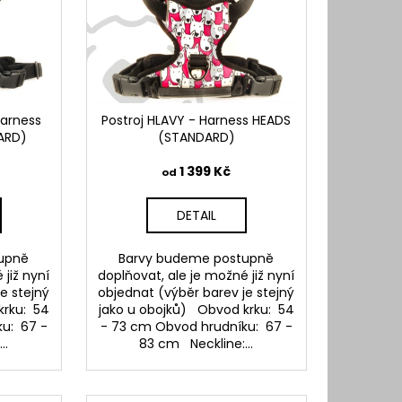
Harness
Postroj HLAVY - Harness HEADS
ARD)
(STANDARD)
1 399 Kč
od
DETAIL
upně
Barvy budeme postupně
 již nyní
doplňovat, ale je možné již nyní
e stejný
objednat (výběr barev je stejný
krku: 54
jako u obojků) Obvod krku: 54
u: 67 -
- 73 cm Obvod hrudníku: 67 -
..
83 cm Neckline:...