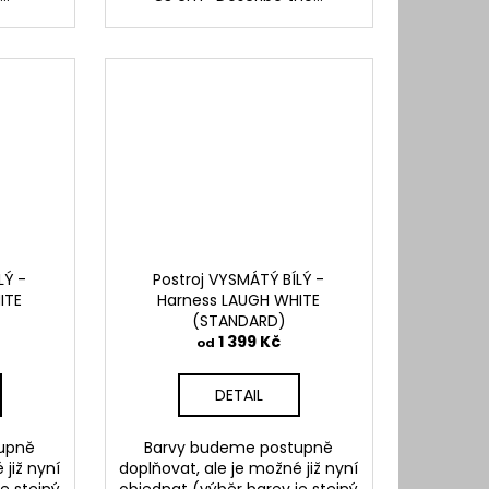
LÝ -
Postroj VYSMÁTÝ BÍLÝ -
ITE
Harness LAUGH WHITE
(STANDARD)
1 399 Kč
od
DETAIL
upně
Barvy budeme postupně
 již nyní
doplňovat, ale je možné již nyní