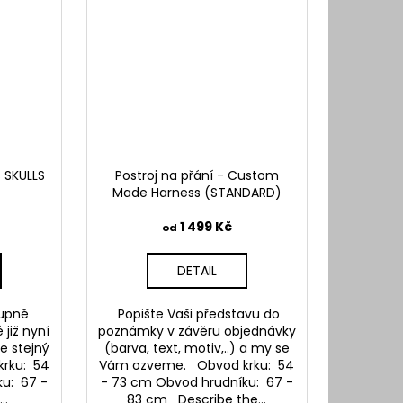
s SKULLS
Postroj na přání - Custom
Made Harness (STANDARD)
1 499 Kč
od
DETAIL
upně
Popište Vaši představu do
 již nyní
poznámky v závěru objednávky
e stejný
(barva, text, motiv,..) a my se
krku: 54
Vám ozveme. Obvod krku: 54
u: 67 -
- 73 cm Obvod hrudníku: 67 -
..
83 cm Describe the...