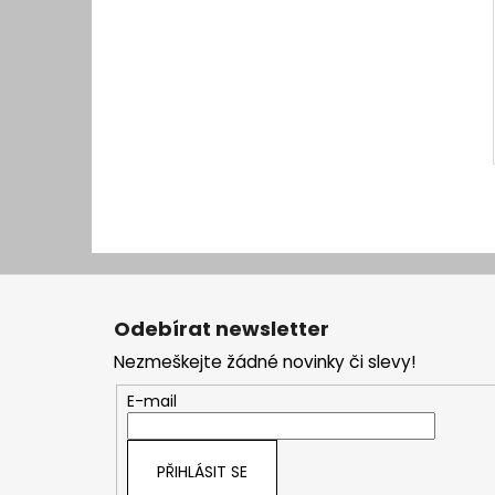
Z
á
Odebírat newsletter
p
Nezmeškejte žádné novinky či slevy!
a
t
E-mail
í
PŘIHLÁSIT SE