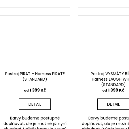
Postroj PIRAT - Harness PIRATE
Postroj VYSMÁTÝ BÍ
(STANDARD)
Harness LAUGH WH
(STANDARD)
1 399 Kč
1 399 Kč
od
od
DETAIL
DETAIL
Barvy budeme postupně
Barvy budeme post
doplňovat, ale je možné již nyní
doplňovat, ale je možné