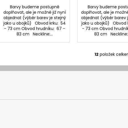
Barvy budeme postupně
Barvy budeme post
doplňovat, ale je možné již nyní
doplňovat, ale je možné
objednat (výběr barev je stejný
objednat (výběr barev j
jako u obojků) Obvod krku: 54
jako u obojků) Obvod 
- 73 cm Obvod hrudníku: 67 -
- 73 cm Obvod hrudník
83 cm Neckline:...
83 cm Neckline:.
12
položek celk
O
v
l
á
d
a
c
í
p
r
v
k