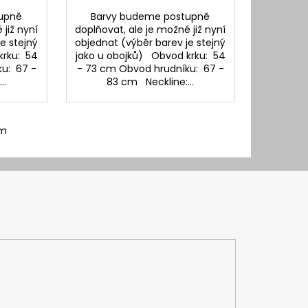
upně
Barvy budeme postupně
 již nyní
doplňovat, ale je možné již nyní
e stejný
objednat (výběr barev je stejný
krku: 54
jako u obojků) Obvod krku: 54
u: 67 -
- 73 cm Obvod hrudníku: 67 -
..
83 cm Neckline:...
em