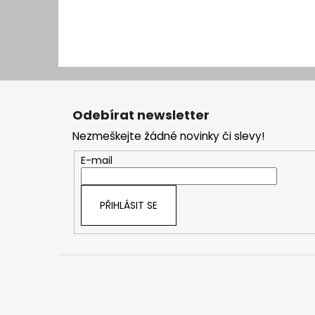
Z
á
Odebírat newsletter
p
Nezmeškejte žádné novinky či slevy!
a
t
E-mail
í
PŘIHLÁSIT SE