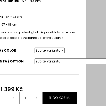
d hrudníku:
67 - 83 cm
ine:
54 - 73 cm
:
67 - 83 cm
l add colors gradually, but it is possible to order now
oice of colors is the same as for the collars).
 / COLOR_
NTA / OPTION
d
1 399 Kč
ná
DO KOŠÍKU
: