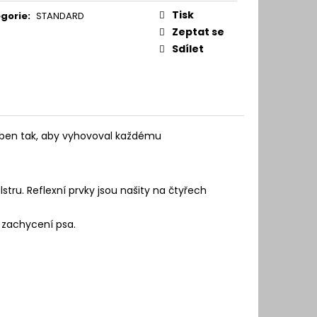
Tisk
gorie
:
STANDARD
Zeptat se
Sdílet
roben tak, aby vyhovoval každému
tru. Reflexní prvky jsou našity na čtyřech
 zachycení psa.