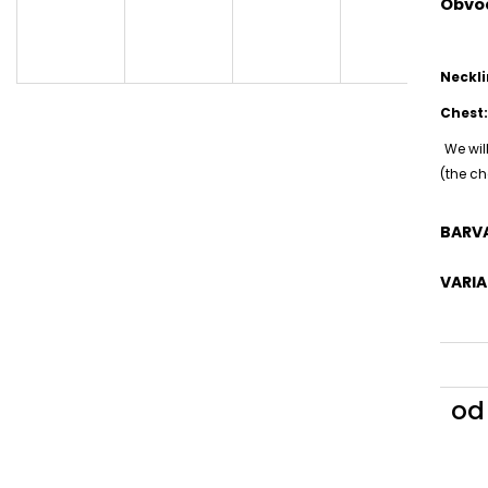
Obvo
Neckl
Chest
We wil
(the ch
BARVA
VARIA
o
Měr
cena