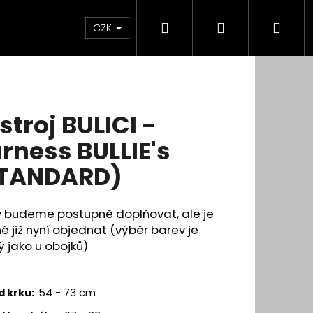
Hledat
Přihlášení
Nák
CZK
koší
stroj BULICI -
rness BULLIE's
TANDARD)
y budeme postupně doplňovat, ale je
 již nyní objednat (výběr barev je
ý jako u obojků)
d krku:
54 - 73 cm