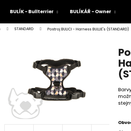
BULÍK - Bullterrier
BULÍKÁŘ - Owner
s
STANDARD
Postroj BULICI - Harness BULLIE's (STANDARD)
Co potřebujete najít?
Po
HLEDAT
Ha
(S
Doporučujeme
Barv
možné
stejn
Obvo