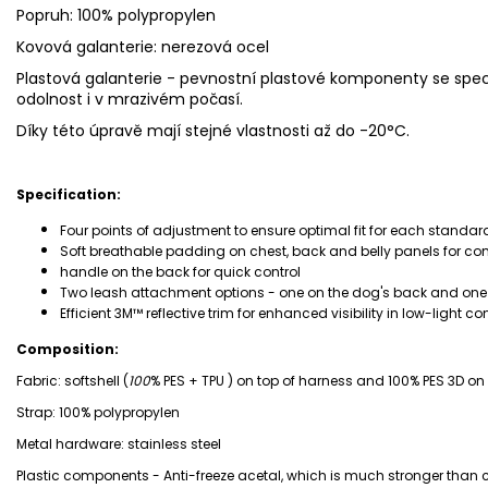
Popruh: 100% polypropylen
Kovová galanterie: nerezová ocel
Plastová galanterie -
pevnostní plastové komponenty se speci
odolnost i v mrazivém počasí.
Díky této úpravě mají stejné vlastnosti až do -20°C.
Specification:
Four points of adjustment to ensure optimal fit for each standard 
Soft breathable padding on chest, back and belly panels for co
handle on the back for quick control
Two leash attachment options - one on the dog's back and one
Efficient 3M™ reflective trim for enhanced visibility in low-light co
Composition:
Fabric: softshell (
100
% PES + TPU )
on top of harness and 100% PES 3D on 
Strap:
100% polypropylen
Metal hardware: stainless steel
Plastic components -
Anti-freeze acetal,
which is much stronger tha