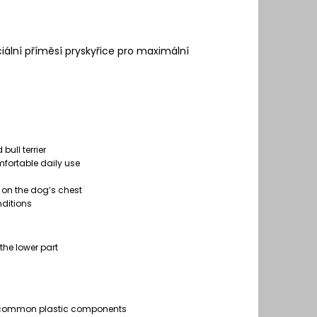
ální příměsí pryskyřice pro maximální
bull terrier
mfortable daily use
 on the dog’s chest
nditions
the lower part
n common plastic components