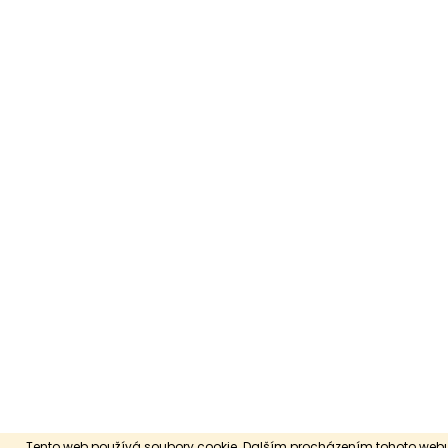
Tento web používá soubory cookie. Dalším procházením tohoto webu 