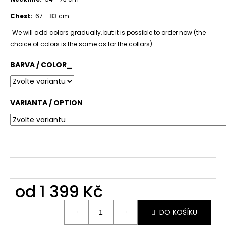
č
u
Chest:
67 - 83 cm
j
e
We will add colors gradually, but it is possible to order now (the
m
choice of colors is the same as for the collars).
e
BARVA / COLOR_
VARIANTA / OPTION
od
1 399 Kč
Měrná
DO KOŠÍKU
cena: