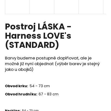
a
j
í
Postroj LÁSKA -
t
?
Harness LOVE's
(STANDARD)
HLEDAT
Barvy budeme postupně doplňovat, ale je
možné již nyní objednat (výběr barev je stejný
jako u obojků)
D
o
Obvod krku:
54 - 73 cm
p
Obvod hrudníku:
67 - 83 cm
o
r
u
Neckline:
54 - 73 cm