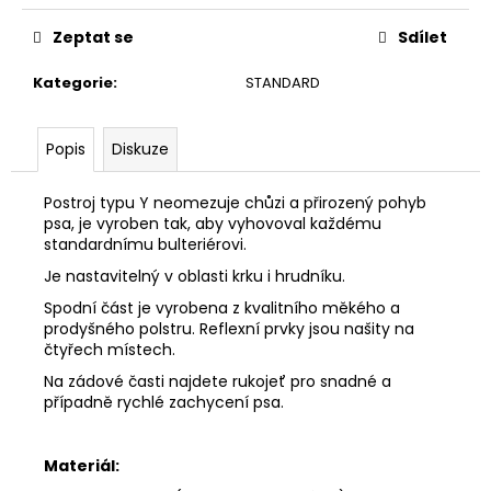
Zeptat se
Sdílet
Kategorie
:
STANDARD
Popis
Diskuze
Postroj typu Y neomezuje chůzi a přirozený pohyb
psa, je vyroben tak, aby vyhovoval každému
standardnímu bulteriérovi.
Je nastavitelný v oblasti krku i hrudníku.
Spodní část je vyrobena z kvalitního měkého a
prodyšného polstru. Reflexní prvky jsou našity na
čtyřech místech.
Na zádové časti najdete rukojeť pro snadné a
případně rychlé zachycení psa.
Materiál: