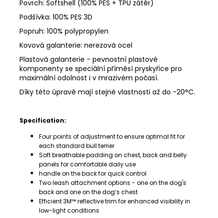
Povrch: Softshell (100% PES + TPU zátěr)
Podšívka: 100% PES 3D
Popruh: 100% polypropylen
Kovová galanterie: nerezová ocel
Plastová galanterie -
pevnostní plastové
komponenty se speciální příměsí pryskyřice pro
maximální odolnost i v mrazivém počasí.
Díky této úpravě mají stejné vlastnosti až do -20°C.
Specification:
Four points of adjustment to ensure optimal fit for
each standard bull terrier
Soft breathable padding on chest, back and belly
panels for comfortable daily use
handle on the back for quick control
Two leash attachment options - one on the dog's
back and one on the dog’s chest
Efficient 3M™ reflective trim for enhanced visibility in
low-light conditions