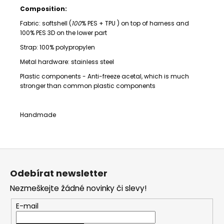
Composition:
Fabric: softshell (
100
% PES + TPU )
on top of harness and
100% PES 3D on the lower part
Strap:
100% polypropylen
Metal hardware: stainless steel
Plastic components -
Anti-freeze acetal,
which is much
stronger than common plastic components
Handmade
Z
á
Odebírat newsletter
p
Nezmeškejte žádné novinky či slevy!
a
t
E-mail
í