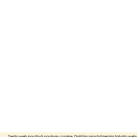
Tento web používá soubory cookie. Dalším procházením tohoto webu 