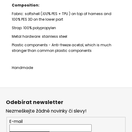
Composition:
Fabric: softshell (
100
% PES + TPU )
on top of harness and
100% PES 3D on the lower part
Strap:
100% polypropylen
Metal hardware: stainless steel
Plastic components -
Anti-freeze acetal,
which is much
stronger than common plastic components
Handmade
Z
á
Odebírat newsletter
p
Nezmeškejte žádné novinky či slevy!
a
t
E-mail
í