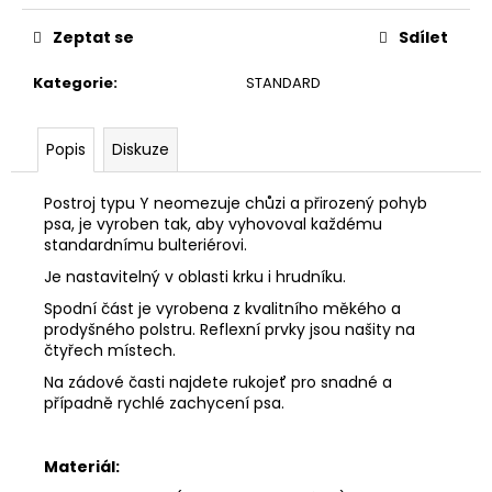
Zeptat se
Sdílet
Kategorie
:
STANDARD
Popis
Diskuze
Postroj typu Y neomezuje chůzi a přirozený pohyb
psa, je vyroben tak, aby vyhovoval každému
standardnímu bulteriérovi.
Je nastavitelný v oblasti krku i hrudníku.
Spodní část je vyrobena z kvalitního měkého a
prodyšného polstru. Reflexní prvky jsou našity na
čtyřech místech.
Na zádové časti najdete rukojeť pro snadné a
případně rychlé zachycení psa.
Materiál: