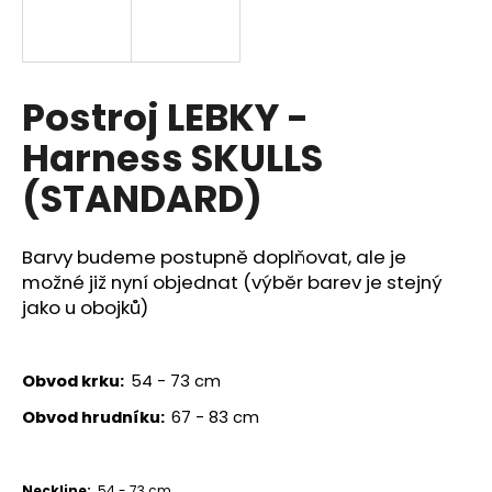
a
j
í
Postroj LEBKY -
t
?
Harness SKULLS
(STANDARD)
HLEDAT
Barvy budeme postupně doplňovat, ale je
možné již nyní objednat (výběr barev je stejný
jako u obojků)
D
o
Obvod krku:
54 - 73 cm
p
Obvod hrudníku:
67 - 83 cm
o
r
u
Neckline:
54 - 73 cm