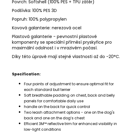
Povrch: Softshell (100% PES + TPU zátěr)
Podšívka: 100% PES 3D
Popruh: 100% polypropylen
Kovová galanterie: nerezová ocel
Plastová galanterie -
pevnostní plastové
komponenty se speciální příměsí pryskyřice pro
maximální odolnost i v mrazivém počasí.
Díky této úpravě mají stejné vlastnosti až do -20°C.
Specification:
Four points of adjustment to ensure optimal fit for
each standard bull terrier
Soft breathable padding on chest, back and belly
panels for comfortable daily use
handle on the back for quick control
Two leash attachment options - one on the dog's
back and one on the dog’s chest
Efficient 3M™ reflective trim for enhanced visibility in
low-light conditions