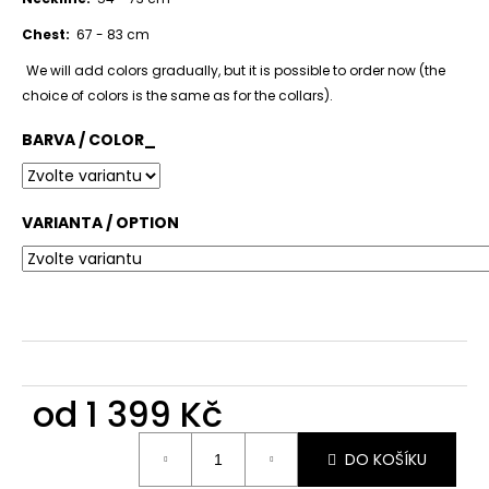
č
u
Chest:
67 - 83 cm
j
e
We will add colors gradually, but it is possible to order now (the
m
choice of colors is the same as for the collars).
e
BARVA / COLOR_
VARIANTA / OPTION
od
1 399 Kč
Měrná
DO KOŠÍKU
cena: