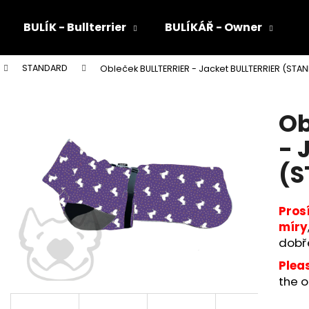
BULÍK - Bullterrier
BULÍKÁŘ - Owner
STANDARD
Obleček BULLTERRIER - Jacket BULLTERRIER (STA
Co potřebujete najít?
Ob
HLEDAT
- 
(S
Doporučujeme
Pros
míry
dobř
Plea
the o