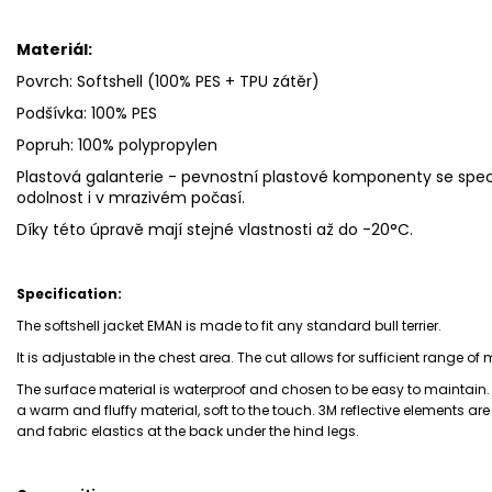
Materiál:
Povrch: Softshell (100% PES + TPU zátěr)
Podšívka: 100% PES
Popruh: 100% polypropylen
Plastová galanterie -
pevnostní plastové komponenty se speci
odolnost i v mrazivém počasí.
Díky této úpravě mají stejné vlastnosti až do -20°C.
Specification:
The softshell jacket EMAN is made to fit any standard bull terrier.
It is adjustable in the chest area. The cut allows for sufficient range of 
The surface material is waterproof and chosen to be easy to maintain. 
a warm and fluffy material, soft to the touch. 3M reflective elements are
and fabric elastics at the back under the hind legs.