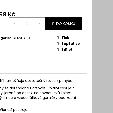
699 Kč
ná
DO KOŠÍKU
:
Tisk
gorie
:
STANDARD
Zeptat se
Sdílet
 Střih umožňuje dostatečný rozsah pohybu.
y se dal snadno udržovat. Vnitřní část je z
ky, jemné na dotek
. Po obvodu švů kolem
oký límec a vzadu látkové gumičky pod zadní
ipnutí postroje.