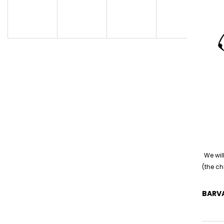
We wil
(the ch
BARV