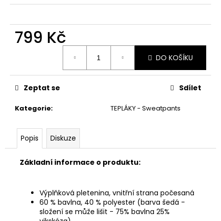
č
u
j
799 Kč
e
m
Měrná
e
DO KOŠÍKU
cena:
Zeptat se
Sdílet
Kategorie
:
TEPLÁKY - Sweatpants
Popis
Diskuze
Základní informace o produktu:
Výplňková pletenina, vnitřní strana počesaná
60 % bavlna, 40 % polyester (barva šedá -
složení se může lišit - 75% bavlna 25%