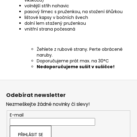
vikskóza)
volnější střih nohavic
pasový límec s pruženkou, na stažení šňůrkou
lištové kapsy v bočních švech
dolní lem stažený pruženkou
vnitřní strana počesaná
Žehlete z rubové strany. Perte obrácené
naruby.
Doporučujeme prát max. na 30°C
Nedoporučujeme sušit v sušičce!
Z
á
Odebírat newsletter
p
Nezmeškejte žádné novinky či slevy!
a
t
E-mail
í
PŘIHLÁSIT SE