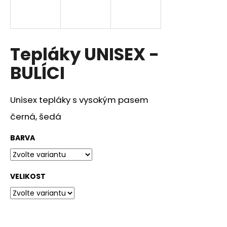
a
j
í
Tepláky UNISEX -
t
?
BULÍCI
Unisex tepláky s vysokým pasem
černá, šedá
HLEDAT
BARVA
D
o
VELIKOST
p
o
r
u