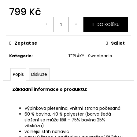
č
u
799 Kč
j
Měrná
e
DO KOŠÍKU
cena:
m
e
Zeptat se
Sdílet
Kategorie
:
TEPLÁKY - Sweatpants
Popis
Diskuze
Základní informace o produktu:
Výplňková pletenina, vnitřní strana počesaná
60 % bavlna, 40 % polyester (barva šedá -
složení se může lišit - 75% bavlna 25%
vikskóza)
volnější střih nohavic