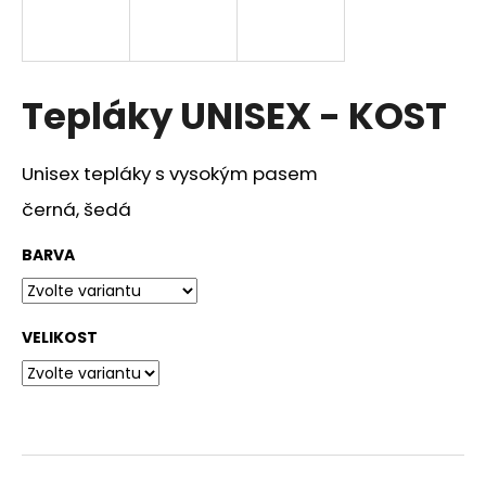
a
j
í
Tepláky UNISEX - KOST
t
?
Unisex tepláky s vysokým pasem
černá, šedá
HLEDAT
BARVA
VELIKOST
D
o
p
o
r
u