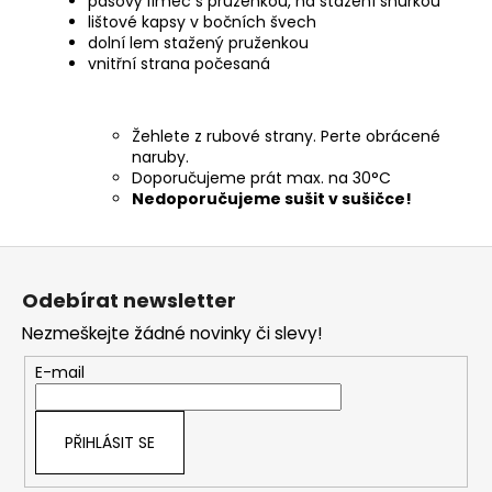
pasový límec s pruženkou, na stažení šňůrkou
lištové kapsy v bočních švech
dolní lem stažený pruženkou
vnitřní strana počesaná
Žehlete z rubové strany. Perte obrácené
naruby.
Doporučujeme prát max. na 30°C
Nedoporučujeme sušit v sušičce!
Z
á
Odebírat newsletter
p
Nezmeškejte žádné novinky či slevy!
a
t
E-mail
í
PŘIHLÁSIT SE