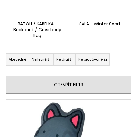
č
u
j
e
BATOH / KABELKA -
ŠÁLA - Winter Scarf
m
Backpack / Crossbody
e
Bag
Ř
a
Abecedně
Nejlevnější
Nejdražší
Nejprodávanější
z
e
n
OTEVŘÍT FILTR
í
p
V
r
ý
o
p
d
i
u
s