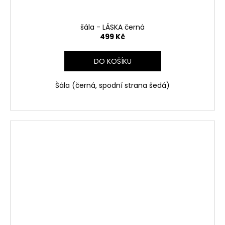
šála - LÁSKA černá
499 Kč
DO KOŠÍKU
Šála (černá, spodní strana šedá)