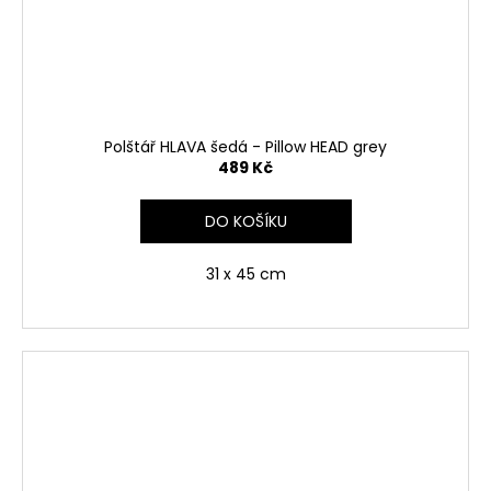
Polštář HLAVA šedá - Pillow HEAD grey
489 Kč
DO KOŠÍKU
31 x 45 cm