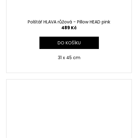
Polštář HLAVA růžová - Pillow HEAD pink
489 Kč
DO KOŠÍKU
31 x 45 cm