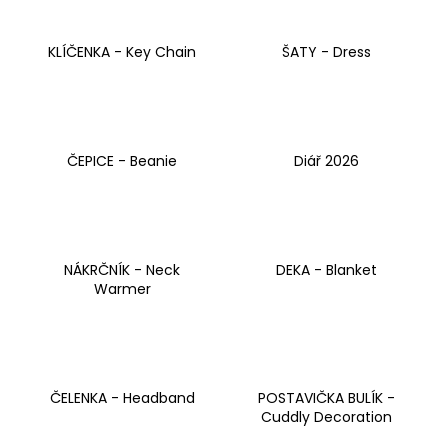
a
j
KLÍČENKA - Key Chain
ŠATY - Dress
í
t
?
ČEPICE - Beanie
Diář 2026
HLEDAT
NÁKRČNÍK - Neck
DEKA - Blanket
Warmer
D
o
p
o
ČELENKA - Headband
POSTAVIČKA BULÍK -
r
Cuddly Decoration
u