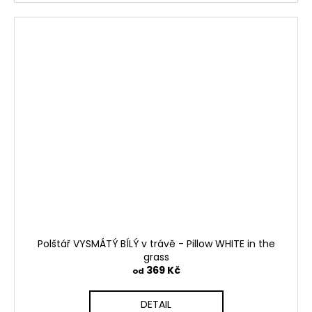
Polštář VYSMÁTÝ BÍLÝ v trávě - Pillow WHITE in the
grass
369 Kč
od
DETAIL