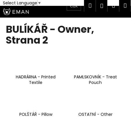
K
Select Language
▼
Hledat
Náku
M
Přihlášen
CZK
Přejít
o
na
Zpět
Zpět
košík
š
obsah
í
BULÍKÁŘ - Owner
,
C
k
Strana 2
o
p
o
t
ř
e
HADRÁRNA - Printed
PAMLSKOVNÍK - Treat
Textile
Pouch
b
u
j
e
t
POLŠTÁŘ - Pillow
OSTATNÍ - Other
e
n