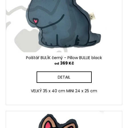
k
p
t
r
ů
o
d
u
k
t
ů
Polštář BULÍK černý - Pillow BULLIE black
369 Kč
od
DETAIL
VELKÝ 35 x 40 cm MINI 24 x 25 cm